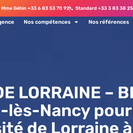
Mme Géhin +33 6 83 53 70 92
Standard +33 3 83 38 25
agence
Nos compétences
Nos références
DE LORRAINE – B
-lès-Nancy pour 
sité de Lorraine à