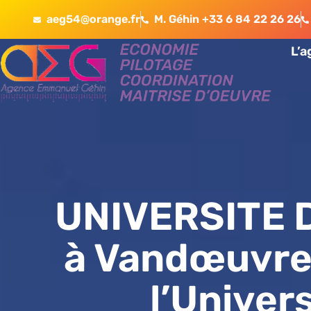
aeg54@orange.fr
M. Géhin +33 6 84 22 26 26
L’
UNIVERSITE 
à Vandœuvre
l’Univer