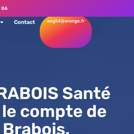
 06
aeg54@orange.fr
Contact
RABOIS Santé
le compte de
 Brabois.